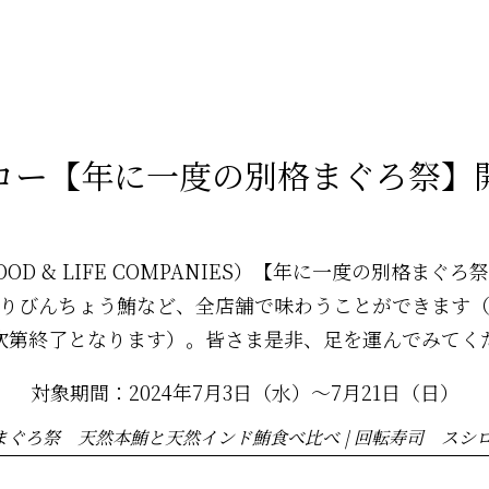
ロー【年に一度の別格まぐろ祭】
D & LIFE COMPANIES）【年に一度の別格ま
りびんちょう鮪など、全店舗で味わうことができます
次第終了となります）。皆さま是非、足を運んでみてく
対象期間：2024年7月3日（水）～7月21日（日）
ろ祭 天然本鮪と天然インド鮪食べ比べ | 回転寿司 スシロー (akin