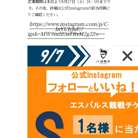
応募期間は本日より8月17日（土）24：00までで
す。その他、詳細は公式Instagramの該当投稿に
てご確認ください。
https://www.instagram.com/p/C-
brYUlyJuF/?
igsh=MW9ta2Z5aTRxM2g2Zw==